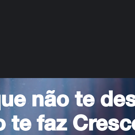
ue não te des
 te faz Cresc