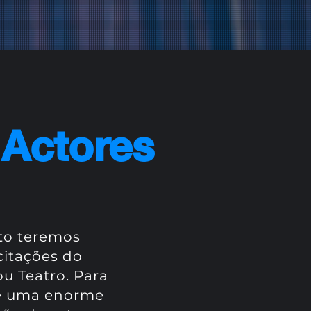
Actores
to teremos
itações do
ou Teatro. Para
a e uma enorme