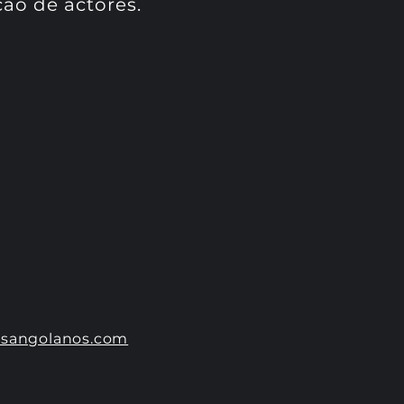
̃o de actores.
esangolanos.com