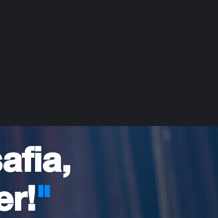
afia,
er!
"