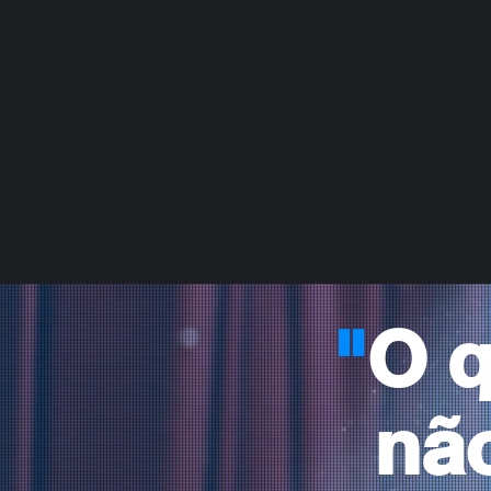
"
O q
não