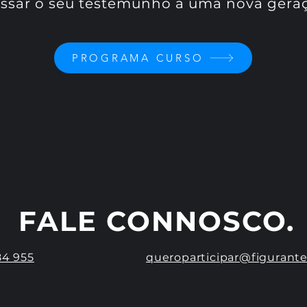
ssar o seu testemunho a uma nova geraça
PROGRAMA CURSO
FALE CONNOSCO.
84 955
queroparticipar@figurant